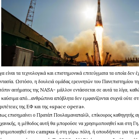
γα είναι τα τεχνολογικά και επιστημονικά επιτεύγματα τα οποία δεν 
ντασία. Ωστόσο, η δουλειά ομάδας ερευνητών του Πανεπιστημίου της
τόπιν αιτήματος της NASA- μάλλον εντάσσεται σε αυτά τα λίγα, καθώ
 καύσιμα από...ανθρώπινα απόβλητα δεν εμφανίζονται συχνά ούτε στ
ριπέτειες της ΕΦ και της «space opera».
ως επισημαίνει ο Πρατάπ Πουλαμαναπαλίλ, επίκουρος καθηγητής αγρ
χανικής, η μέθοδος αυτή θα μπορούσε να χρησιμοποιηθεί και στη Γ
ησιμοποιηθεί στο campus ή στη γύρω πόλη, ή οπουδήποτε για τη 