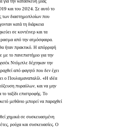
α για την κατασκευή μίας
019 και του 2024. Σε αυτό το
ος των διαστημοπλοίων που
γονταν κατά τη διάρκεια
εύει σε κοντέινερ και τα
έρασμα από την ατμόσφαιρα.
 θα ήταν πρακτικό. Η απόρριψή
 με το πανεπιστήμιο για την
χισέκ Ντόμπλε δέχτηκαν την
αχθεί από φαγητό που δεν έχει
ει ο Πουλαμαναπαλίλ. «Η ιδέα
τόξευση πυραύλων, και να μην
 το ταξίδι επιστροφής. Το
κετό μεθάνιο μπορεί να παραχθεί
χθεί χημικά σε συσκευασμένη
έτες, ρούχα και συσκευασίες. Ο