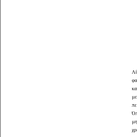
Λί
φα
κα
με
πε
Όπ
μη
χρ