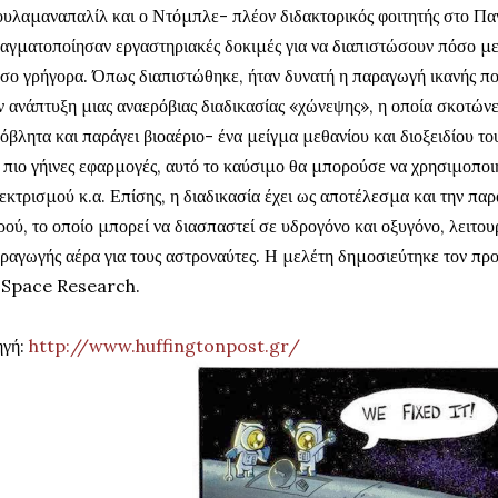
υλαμαναπαλίλ και ο Ντόμπλε- πλέον διδακτορικός φοιτητής στο Παν
αγματοποίησαν εργαστηριακές δοκιμές για να διαπιστώσουν πόσο με
σο γρήγορα. Όπως διαπιστώθηκε, ήταν δυνατή η παραγωγή ικανής πο
ν ανάπτυξη μιας αναερόβιας διαδικασίας «χώνεψης», η οποία σκοτών
όβλητα και παράγει βιοαέριο- ένα μείγμα μεθανίου και διοξειδίου το
 πιο γήινες εφαρμογές, αυτό το καύσιμο θα μπορούσε να χρησιμοποι
εκτρισμού κ.α. Επίσης, η διαδικασία έχει ως αποτέλεσμα και την π
ρού, το οποίο μπορεί να διασπαστεί σε υδρογόνο και οξυγόνο, λειτ
ραγωγής αέρα για τους αστροναύτες. Η μελέτη δημοσιεύτηκε τον 
 Space Research.
ηγή:
http://www.huffingtonpost.gr/