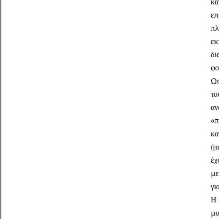
κα
επ
πλ
εκ
δι
φο
Ωσ
το
αν
«π
κα
ήτ
έχ
με
γι
Η 
μο