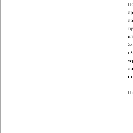
Πο
πρ
πό
τη
απ
Σε
ηλ
νε
πα
in
Π