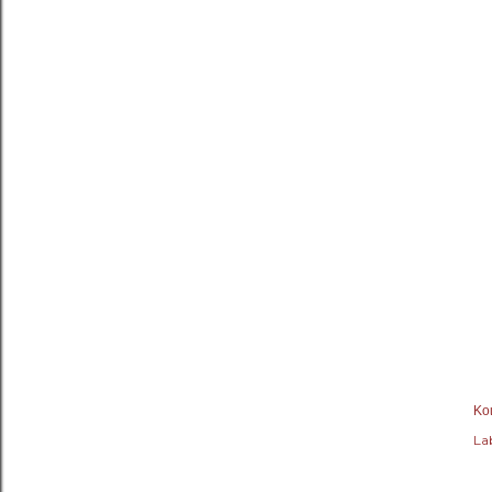
Κο
Lab