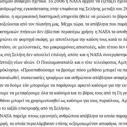
ύσιμα» αναφέρει σχετικά. Το 2006 η NASA άρχισε να εξετάζει σχέδι
ανδρωμένης εγκατάστασης στην επιφάνεια της Σελήνης μεταξύ του 2
αίσιο, η αμερικανική διαστημική υπηρεσία ήθελε να μειώσει το βάρ
τοξεύονται από τον πλανήτη μας. Μέχρι τώρα, τα απόβλητα που παρά
αστημικών πτήσεων δεν έβλεπαν περαιτέρω χρήση: η NASA τα αποθηκ
ρτώνει σε φορτηγά σκάφη, με αποτέλεσμα την καύση τους κατά το π
τόσο, σε μελλοντικές, πιο μακροχρόνιες αποστολές, κάτι τέτοιο δεν
υς στη Σελήνη δεν αποτελεί επιλογή, οπότε και η NASA συνεργάστηκε
άπτυξη νέων ιδεών. Ο Πουλαμαναπαλίλ και ο τότε τελειόφοιτος Αμπ
ρόκληση». «Προσπαθούσαμε να βρούμε πόσο μεθάνιο μπορεί να παρ
ταναλωθεί, συσκευασίες τροφίμων και ανθρώπινα απόβλητα» αναφέρ
αν να δούμε εάν μπορούμε να παράγουμε αρκετό καύσιμο για την εκ
ουμε να μεταφέρουμε όλα τα καύσιμα και το βάρος τους από τη Γη για
θάνιο μπορεί να χρησιμοποιηθεί ως καύσιμο για τους πυραύλους. Αρ
α το ταξίδι επιστροφής από τη Σελήνη».
NASA παρείχε στους ερευνητές ανθρώπινα απόβλητα τα οποία παρα
ρφή, τα οποία περιελάμβαναν επίσης «εξομοιωμένα» αποφάγια, πετσ